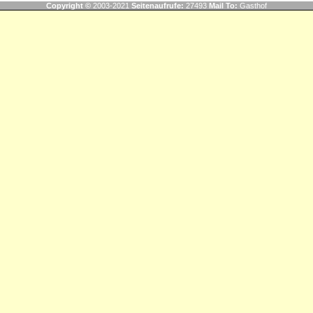
Copyright ©
2003-2021
Seitenaufrufe:
27493
Mail To:
Gasthof