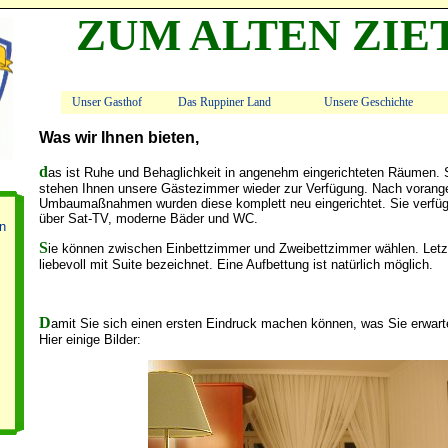
ZUM ALTEN ZIE
Unser Gasthof
Das Ruppiner Land
Unsere Geschichte
Was wir Ihnen bieten,
das ist Ruhe und Behaglichkeit in angenehm eingerichteten Räumen. Seit Anfang 2003
stehen Ihnen unsere Gästezimmer wieder zur Verfügung. Nach voran
Umbaumaßnahmen wurden diese komplett neu eingerichtet. Sie verfü
über Sat-TV, moderne Bäder und WC.
n
Sie können zwischen Einbettzimmer und Zweibettzimmer wählen. Letzteres wird bei uns
liebevoll mit Suite bezeichnet. Eine Aufbettung ist natürlich möglich.
Damit Sie sich einen ersten Eindruck machen können, was Sie erwart
Hier einige Bilder: